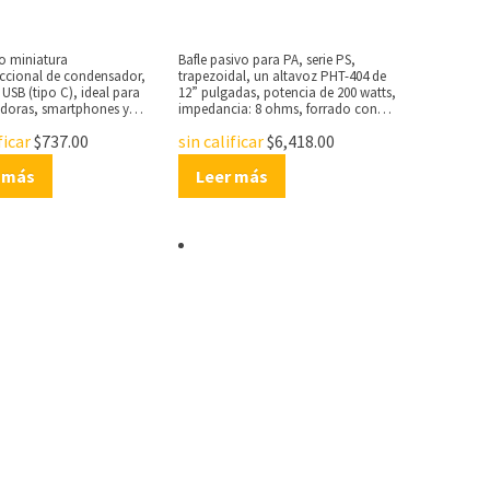
o miniatura
Bafle pasivo para PA, serie PS,
ccional de condensador,
trapezoidal, un altavoz PHT-404 de
USB (tipo C), ideal para
12” pulgadas, potencia de 200 watts,
oras, smartphones y
impedancia: 8 ohms, forrado con
on entrada USB tipo C,
alfombra negra, sensibilidad: 97 dB,
ficar
$
737.00
sin calificar
$
6,418.00
 de frecuencia de 50 Hz a 18
manijas laterales.
ración plug and play,
iratorio de 180° grados,
 más
Leer más
nte para capturar audio,
parabrisas de espuma,
dad: -36 ±2 dB (0 dB = 1V/Pa,
 relación señal a ruido: 65
 9 g, longitud del cable: ?18