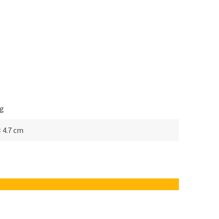
kg
× 4.7 cm