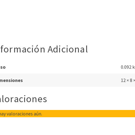
nformación Adicional
eso
0.092 
mensiones
12 × 8 
aloraciones
ay valoraciones aún.