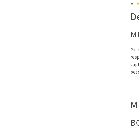
R
D
M
Mic
res
capt
peso
M
B