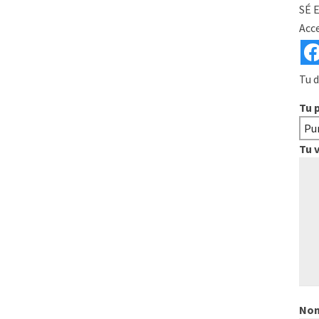
SÉ 
Acce
Tu d
Tu 
Tu 
No