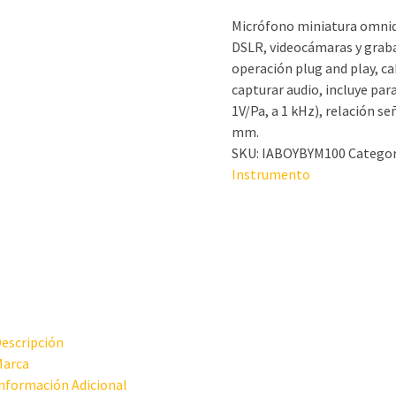
Micrófono miniatura omnidi
DSLR, videocámaras y graba
operación plug and play, ca
capturar audio, incluye par
1V/Pa, a 1 kHz), relación señ
mm.
SKU:
IABOYBYM100
Categor
Instrumento
escripción
arca
nformación Adicional