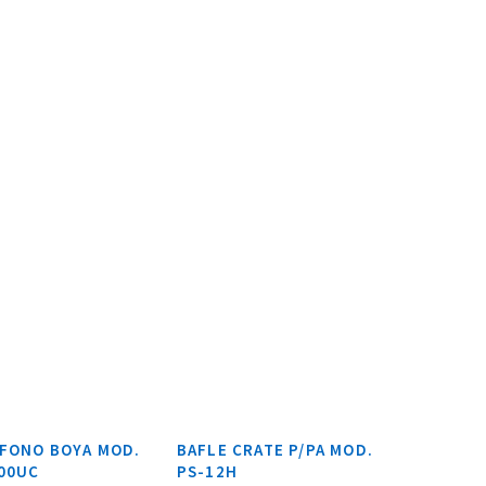
FONO BOYA MOD.
BAFLE CRATE P/PA MOD.
00UC
PS-12H