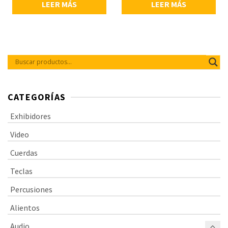
LEER MÁS
LEER MÁS
phantom de +48V, ideal para
instrumentos acústicos y
aplicaciones en vivo o en estudio,
incluye shock mount, filtro
antipop y bolsa de transporte
acolchada.
CATEGORÍAS
Exhibidores
Video
Cuerdas
Teclas
Percusiones
Alientos
Audio