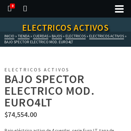
0
ELECTRICOS ACTIVOS
INICIO
»
TIENDA
»
CUERDAS
»
BAJOS
»
ELECTRICOS
»
ELECTRICOS ACTIVOS
»
BAJO SPECTOR ELECTRICO MOD. EURO4LT
ELECTRICOS ACTIVOS
BAJO SPECTOR
ELECTRICO MOD.
EURO4LT
$
74,554.00
Bajo eléctrico activo de 4 cuerdas, serie Euro LT, tapa de