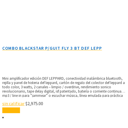
COMBO BLACKSTAR P/GUIT FLY 3 BT DEF LEPP
Mini amplificador edición DEF LEPPARD, conectividad inalámbrica bluetooth,
rejilla y panel de histeria def leppard, cartón de regalo del colector def leppard a
todo color, 3 watts, 2 canales – limpio / overdrive, rendimiento sonico
revolucionario, tape delay digital, isf patentado, batería o corriente continua,
mp3 / line in para ”jammear” o escuchar música, línea emulada para práctica
o grabación ‘silenciosa’.
sin calificar
$
2,975.00
Leer más