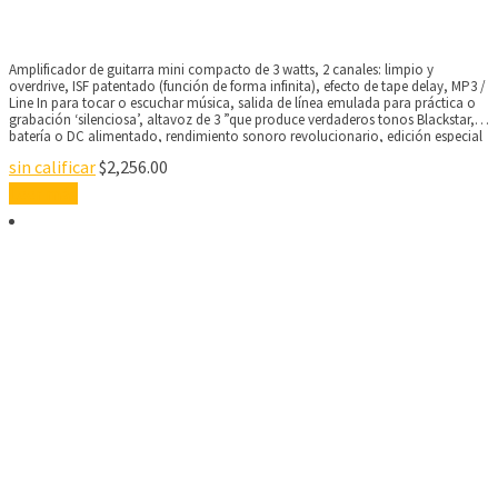
Amplificador de guitarra mini compacto de 3 watts, 2 canales: limpio y
overdrive, ISF patentado (función de forma infinita), efecto de tape delay, MP3 /
Line In para tocar o escuchar música, salida de línea emulada para práctica o
grabación ‘silenciosa’, altavoz de 3 ”que produce verdaderos tonos Blackstar,
batería o DC alimentado, rendimiento sonoro revolucionario, edición especial
Crema y diseño de la bandera de la Unión
sin calificar
$
2,256.00
Leer más