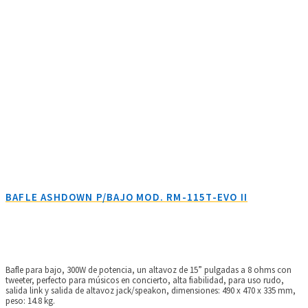
BAFLE ASHDOWN P/BAJO MOD. RM-115T-EVO II
Bafle para bajo, 300W de potencia, un altavoz de 15” pulgadas a 8 ohms con
tweeter, perfecto para músicos en concierto, alta fiabilidad, para uso rudo,
salida link y salida de altavoz jack/speakon, dimensiones: 490 x 470 x 335 mm,
peso: 14.8 kg.