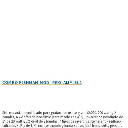
COMBO FISHMAN MOD. PRO-AMP-SL1
Sistema auto-amplificado para guitarra acústica y voz SA220. 200 watts, 2
canales, 6 woofers de neodimio para medios de 4” y 1 tweeter de neodimio de
1” de 20 watts, EQ dual de 3 bandas, 4 tipos de reverb y sistema anti-feedback,
entradas XLR y de 1/4” incluye tripode y funda suave, fácil transporte, peso: