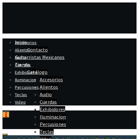
Inicio
Accesorios
Contacto
Alientos
Guitarristas Mexicanos
Audio
Tienda
Cuerdas
Catálogo
Exhibidores
Accesorios
Iluminacion
Alientos
Percusiones
Audio
Teclas
Cuerdas
Video
Exhibidores
0
Iluminacion
Percusiones
Teclas