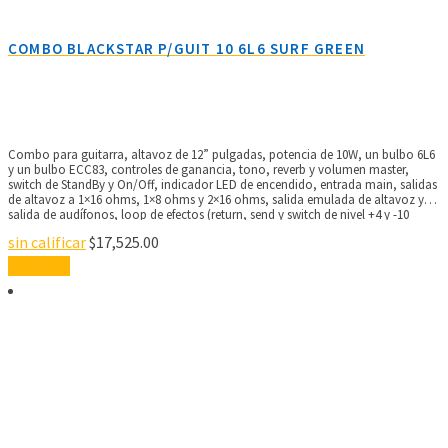
COMBO BLACKSTAR P/GUIT 10 6L6 SURF GREEN
Combo para guitarra, altavoz de 12” pulgadas, potencia de 10W, un bulbo 6L6
y un bulbo ECC83, controles de ganancia, tono, reverb y volumen master,
switch de StandBy y On/Off, indicador LED de encendido, entrada main, salidas
de altavoz a 1×16 ohms, 1×8 ohms y 2×16 ohms, salida emulada de altavoz y
salida de audífonos, loop de efectos (return, send y switch de nivel +4 y -10
dBV), entrada para footswitch, dimensiones: 473 x 421 x 251 mm, peso: 14.7 kg,
sin calificar
$
17,525.00
incluye pedal FS-4S, se puede usar un pedal FS-8 (no incluido) para controlar
drive y reverb.
Leer más