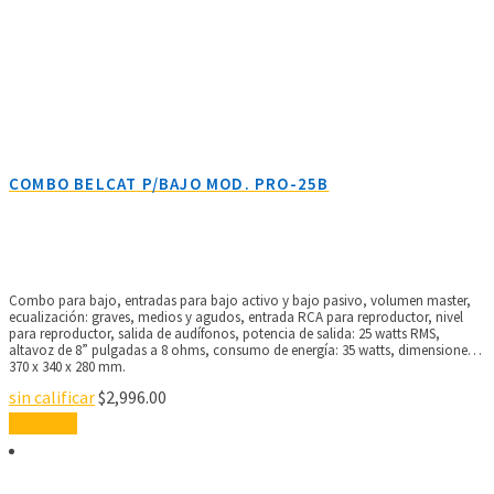
COMBO BELCAT P/BAJO MOD. PRO-25B
Combo para bajo, entradas para bajo activo y bajo pasivo, volumen master,
ecualización: graves, medios y agudos, entrada RCA para reproductor, nivel
para reproductor, salida de audífonos, potencia de salida: 25 watts RMS,
altavoz de 8” pulgadas a 8 ohms, consumo de energía: 35 watts, dimensiones:
370 x 340 x 280 mm.
sin calificar
$
2,996.00
Leer más