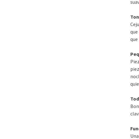
suav
Ton
Cej
que 
que 
Peq
Piez
piez
noch
quie
Tod
Boni
clav
Fund
Una 