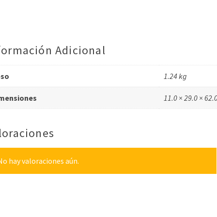
formación Adicional
eso
1.24 kg
mensiones
11.0 × 29.0 × 62.
loraciones
No hay valoraciones aún.