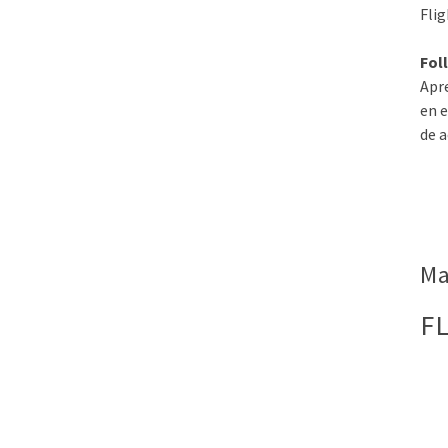
Flig
Fol
Apr
en e
de a
Ma
F