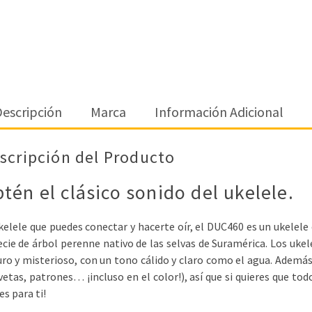
escripción
Marca
Información Adicional
scripción del Producto
tén el clásico sonido del ukelele.
kelele que puedes conectar y hacerte oír, el DUC460 es un ukele
cie de árbol perenne nativo de las selvas de Suramérica. Los ukele
ro y misterioso, con un tono cálido y claro como el agua. Además
vetas, patrones… ¡incluso en el color!), así que si quieres que tod
es para ti!