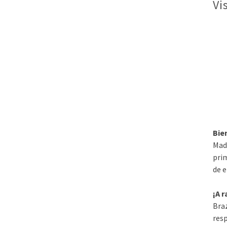
Vi
Bie
Mad
prim
de e
¡A 
Bra
res