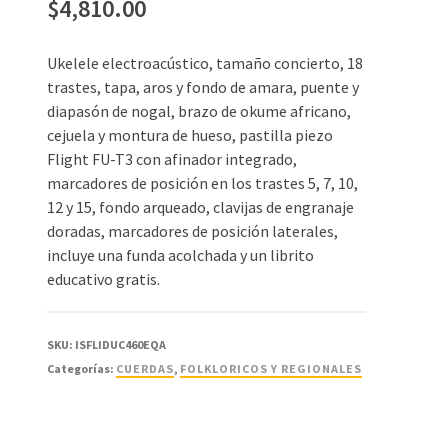
$
4,810.00
Ukelele electroacústico, tamaño concierto, 18
trastes, tapa, aros y fondo de amara, puente y
diapasón de nogal, brazo de okume africano,
cejuela y montura de hueso, pastilla piezo
Flight FU-T3 con afinador integrado,
marcadores de posición en los trastes 5, 7, 10,
12 y 15, fondo arqueado, clavijas de engranaje
doradas, marcadores de posición laterales,
incluye una funda acolchada y un librito
educativo gratis.
SKU:
ISFLIDUC460EQA
Categorías:
CUERDAS
,
FOLKLORICOS Y REGIONALES