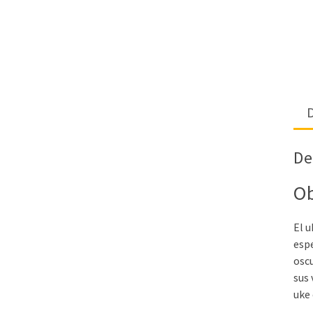
D
De
Ob
El u
espe
oscu
sus 
uke 