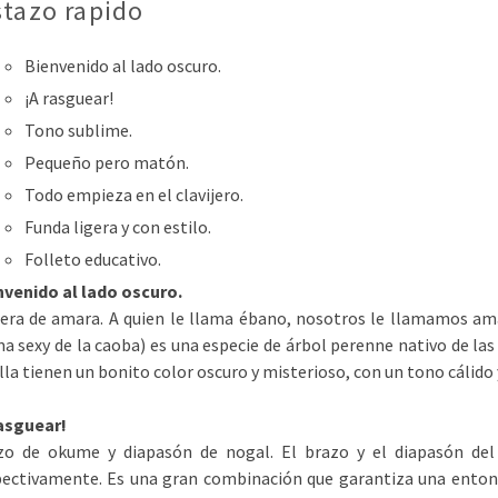
stazo rapido
Bienvenido al lado oscuro.
¡A rasguear!
Tono sublime.
Pequeño pero matón.
Todo empieza en el clavijero.
Funda ligera y con estilo.
Folleto educativo.
nvenido al lado oscuro.
era de amara. A quien le llama ébano, nosotros le llamamos a
a sexy de la caoba) es una especie de árbol perenne nativo de las 
lla tienen un bonito color oscuro y misterioso, con un tono cálido 
rasguear!
zo de okume y diapasón de nogal. El brazo y el diapasón de
pectivamente. Es una gran combinación que garantiza una entona