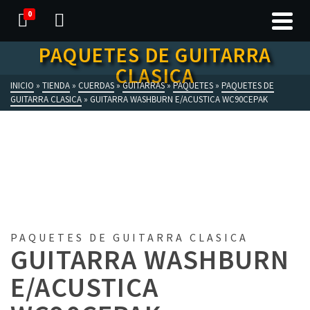
0
PAQUETES DE GUITARRA
CLASICA
INICIO
»
TIENDA
»
CUERDAS
»
GUITARRAS
»
PAQUETES
»
PAQUETES DE
GUITARRA CLASICA
»
GUITARRA WASHBURN E/ACUSTICA WC90CEPAK
PAQUETES DE GUITARRA CLASICA
GUITARRA WASHBURN
E/ACUSTICA