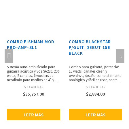
COMBO FISHMAN MOD.
COMBO BLACKSTAR
PRO-AMP-SL1
P/GUIT. DEBUT 15E
BLACK
Sistema auto-amplificado para
Combo para guitarra, potencia:
guitarra acústica y voz SA220. 200
15 watts, canales clean y
watts, 2 canales, 6 woofers de
overdrive, diseño completamente
neodimio para medios de 4” y 1
analógico y fácil de usar, control
tweeter de neodimio de 1” de 20
de tono ISF patentado y efecto de
SIN CALIFICAR
SIN CALIFICAR
watts, EQ dual de 3 bandas, 4
delay tape, salida emulada de
tipos de reverb y sistema anti-
altavoz, MP3/Line in, 2 altavoces
$
35,757.00
$
2,834.00
feedback, entradas XLR y de 1/4”
de 3” pulgadas, altavoces de
incluye tripode y funda suave,
respuesta lineal estéreo perfectos
fácil transporte, peso: 15.75 kg,
para la reproducción de mp3,
phantom power y controles de
dimensiones: 327 x 263 x 174 mm,
LEER MÁS
LEER MÁS
nivel.
peso: 4.6 kg.