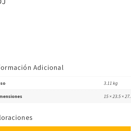
DJ
formación Adicional
eso
3.11 kg
mensiones
15 × 23.5 × 27
loraciones