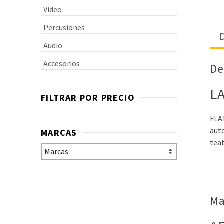
Video
Percusiones
D
Audio
Accesorios
De
L
FILTRAR POR PRECIO
FLA
aut
MARCAS
teat
Ma