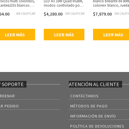
roicos multi coloridos,
LED 4 x 10W Quad RGBW,
blanco brillante de 80W
llantesLEDs blancos de
modos: controlado por
colores+ blanco, rueda
atts (20,000 horas de
DMX, activado por
de color y gobos
64.00
$
4,280.00
$
7,879.00
a), ranura de efectos:
SIN CALIFICAR
sonido y modo show,
SIN CALIFICAR
separadas, ángulo de
SIN CALIF
ático o rotación a la
modos DMX: Canal
haz: 6 grados, 3 modo
echa e izquierda,
16/19/22, 4 shows
de funcionamiento:
luye corchete para
incorporados,
Controlado por DMX,
gar/montar, consumo
configuración: stand
activado por sonido y
LEER MÁS
LEER MÁS
LEER MÁS
nergía: 10 watts
alone o maestro-esclavo,
modos de control
ximo.
ángulo dehaz: 10 a 60
interno, DMX de 12 o 1
grados, 540 ° rotación /
canales, 540° de giro
180 ° de inclinación (8-bit
horizontal / 210° de
y 16-bit), zoom completo
inclinación (16- bit),
10-60 grados, modo de
consumo de energía:
inversión: cabeceo y
129W máx, fuente de 8
rotación, curvas DIM
LED blanco.
seleccionables: estándar,
escenario, TV,
arquitectónico y teatro,
obturador: efectodel
Y SOPORTE
ATENCIÓN AL CLIENTE
pulso; estroboscópico
aleatorio lento a rápido,
RDENAR
CONTÁCTANOS
atenuación: 0% – 100%,
visualización:invertido,
conexión a DMX por
R PEDIDO
MÉTODOS DE PAGO
cable XLR de 3 pines,
consumo de energía:67
INFORMACIÓN DE ENVÍO
watts, multi-voltaje: AC
100 – 240V, 50 / 60Hz,
POLÍTICA DE DEVOLUCIONES
fuente del LED: 4 x 10W 4-