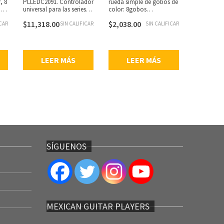
, 8
PLLEDC2091. Controlador
rueda simple de gobos de
en vivo, pu
s
universal para las series
color: 8gobos
color cro
de proyectores: PLLEDMP,
fijos/colores +
Tamaño: 15
$
11,318.00
$
2,038.00
$
1,913.0
ICAR
PLLEDSC y PLLEDLB9.
SIN CALIFICAR
spot/blanco, 3 modos de
SIN CALIFICAR
mm, peso: 
s
funcionamiento: DMX,
de luz: LED
Activado porsonido y
25 pcs, B: 
shows incorporados, 6
de potencia
canales DMX, 12
de alimenta
LEER MÁS
LEER MÁS
LE
programas integrados,
4
efecto desacudida de
gobo, modo de
desplazamiento de gobo,
ángulo de haz: 14 grados,
motores paso a paso con
0W
micro pasos, 5 curvas DIM
seleccionables, gancho
para colgar+ cierre de
seguridad incluido,
compatible con el control
remoto IR (no incluido),
SÍGUENOS
consumo de energía: 36
watts a la máxima
potencia.
MEXICAN GUITAR PLAYERS