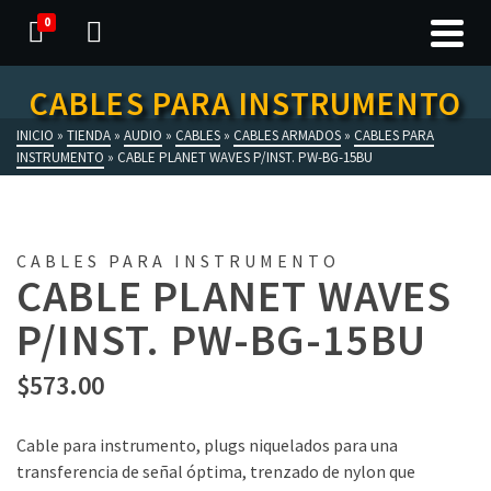
0
CABLES PARA INSTRUMENTO
INICIO
»
TIENDA
»
AUDIO
»
CABLES
»
CABLES ARMADOS
»
CABLES PARA
INSTRUMENTO
»
CABLE PLANET WAVES P/INST. PW-BG-15BU
CABLES PARA INSTRUMENTO
CABLE PLANET WAVES
P/INST. PW-BG-15BU
$
573.00
Cable para instrumento, plugs niquelados para una
transferencia de señal óptima, trenzado de nylon que