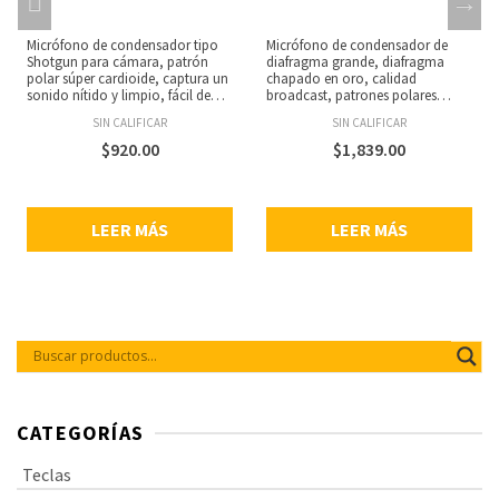
Micrófono de condensador tipo
Micrófono de condensador de
Shotgun para cámara, patrón
diafragma grande, diafragma
polar súper cardioide, captura un
chapado en oro, calidad
sonido nítido y limpio, fácil de
broadcast, patrones polares
usar, alimentado por una pila AA,
cardioide, omnidireccional y
SIN CALIFICAR
SIN CALIFICAR
rosca de montaje estándar de
bidireccional, amplio rango de
1/4”, cable de audio de 3.5 mm
frecuencia y ruido ultra bajo,
$
920.00
$
1,839.00
chapado en oro, espuma
rechazo fuera del eje para
antiviento incluida, fabricado con
grabaciones limpias, incluye
ABS, peso: 116.5 g.
shockmount y filtro antipop,
controlado por switch de filtro de
LEER MÁS
LEER MÁS
corte bajo, switch de pad de 0 dB,
-10 dB, salida eléctricamente
balanceada, conector XLR de 3
pines, carcasa totalmente
metálica, incluye rosca de 3/8” y
5/8”, dimensiones: 207 x 115 x 185
mm, peso: 812 g.
CATEGORÍAS
Teclas