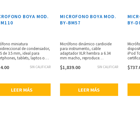
CROFONO BOYA MOD.
MICROFONO BOYA MOD.
MICR
-M110
BY-BM57
BY-D
rófono miniatura
Micrófono dinámico cardioide
Micrófo
idireccional de condensador,
para instrumento, cable
disposi
 de 3.5 mm, ideal para
adaptador XLR hembra a 6.34
iPod T
tphones, tablets, laptos o
mm macho, reproduce
certifi
ositivos con entrada TRRS,
claramente sonido vocal e
polar c
4.00
$
1,839.00
$
737.
uesta de frecuencia de 50 Hz a
SIN CALIFICAR
instrumental, ideal para captar
SIN CALIFICAR
mejorad
Hz, operación plug and play,
sonidos de percusión y batería u
and pla
zal giratorio de 180° grados,
otros instrumentos y altavoces,
bit/96k
eniente para capturar audio,
excelente patrón polar cardioide,
transpo
uye parabrisas de espuma,
filtro antipop incorporado,
LEER MÁS
LEER MÁS
ibilidad: -36 ±2 dB (0 dB =
cuerpo de aleación de zinc y
a, a 1 kHz), relación señal a
aluminio duradero, incluye un
o: 65 dB, peso: 9 g, longitud
soporte para micrófono, bolsa de
cable: ?18 x 74 mm.
transporte, guía de usuario.