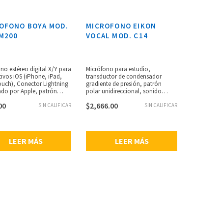
OFONO BOYA MOD.
MICROFONO EIKON
M200
VOCAL MOD. C14
no estéreo digital X/Y para
Micrófono para estudio,
tivos iOS (iPhone, iPad,
transductor de condensador
ouch), Conector Lightning
gradiente de presión, patrón
cado por Apple, patrón
polar unidireccional, sonido
ardiode, sensibilidad
transparente con detalle
00
$
2,666.00
a y señal de ruido, plug
SIN CALIFICAR
soberbios y contenido armónico
SIN CALIFICAR
y, convertidor 24-
cálido, respuesta de frecuencia
Hz, incluye bolsa de
extendida de rango bajo de 20 Hz
rte.
– 20 kHz, filtro pasa-altos y pad de
-10 dB, requisitos de energía:
LEER MÁS
LEER MÁS
alimentación phantom de +48 V,
capacitores WIMA, sensibilidad:
-35 dB, impedancia: 100 ohms,
conector XLR macho de 3 pines,
shockmount integrado, consumo
de energía: 3 mA, dimensiones:
50,5 Ø x 152 mm, peso: 393 g.