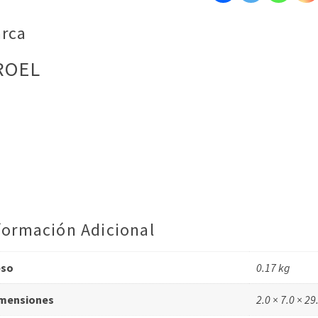
rca
ROEL
formación Adicional
eso
0.17 kg
mensiones
2.0 × 7.0 × 2