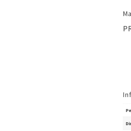
Ma
P
In
P
Di