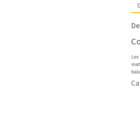
D
De
Co
Los 
mat
bala
Ca