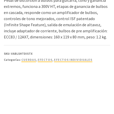
Pedal de distorsión a bulbos para guitarra, tono y ganancia
extremos, funciona a 300V HT, etapas de ganancia de bulbos
en cascada, responde como un amplificador de bulbos,
controles de tono mejorados, control ISF patentado
(Infinite Shape Feature), salida de emulación de altavoz,
incluye adaptador de corriente, bulbos de pre amplificación:
ECC83 / 12AX7, dimensiones: 160 x 119 x 80 mm, peso: 1.2 kg.
SKU:
VABLSHTDISTX
Categorías:
CUERDAS
,
EFECTOS
,
EFECTOS INDIVIDUALES