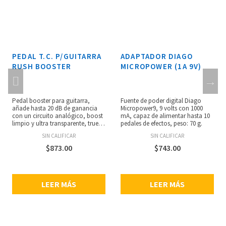
PEDAL T.C. P/GUITARRA
ADAPTADOR DIAGO
RUSH BOOSTER
MICROPOWER (1A 9V)
Pedal booster para guitarra,
Fuente de poder digital Diago
añade hasta 20 dB de ganancia
Micropower9, 9 volts con 1000
con un circuito analógico, boost
mA, capaz de alimentar hasta 10
limpio y ultra transparente, true
pedales de efectos, peso: 70 g.
bypass, altamente asequible,
SIN CALIFICAR
SIN CALIFICAR
funciona con una pila de 9V o un
adaptador de corriente (no
$
873.00
$
743.00
incluidos), consumo de energía:
9V DC y 8mA.
LEER MÁS
LEER MÁS