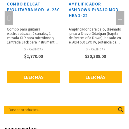
COMBO BELCAT
AMPLIFICADOR
P/GUITARRA MOD. A-25C
ASHDOWN P/BAJO MOD.
HEAD-22
Combo para guitarra
Amplificador para bajo, diseñado
electroacústica, 2 canales, 1
junto a Shavo Odadjian (bajista
entrada XLR para micrófono y
de System of a Down), basado en
1entrada Jack para instrumento,
el ABM 600 EVO IV, potencia de
volumen para cada canal,
600W, bulbo 12X7A, compresión
SIN CALIFICAR
SIN CALIFICAR
ecualizador: graves, medios y
de un sólo botón, ecualizador de
agudos, efecto chorus, entrada
9 bandas, 6 controles deslizantes
$
2,770.00
$
30,388.00
RCA para reproductor, salida de
que brindan corte de precisión y
línea, salida de audífonos,
realce a 100Hz, 180Hz, 340Hz,
potencia: 25 watts RMS, altavoz
1.3KHz, 2.6KHz y 5KHz, salida de
de 8” pulgadas a 8 ohms y tweeter
afinador, salida de línea, loop de
LEER MÁS
LEER MÁS
de 2.5” pulgadas, consumo de
efectos, entrada de línea,
energía: 35 watts, dimensiones:
compatible con el pedal FS-4 (no
463 x 375 x 260 mm.
incluido).