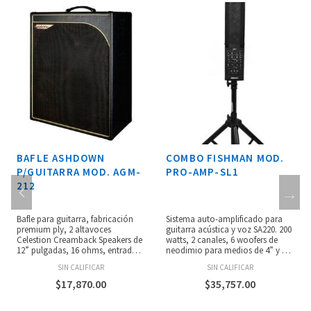
COMBO FISHMAN MOD.
BAFLE ASHDOWN
PRO-AMP-SL1
P/BAJO MOD. RM-115T-
EVO II
Sistema auto-amplificado para
Bafle para bajo, 300W de
guitarra acústica y voz SA220. 200
potencia, un altavoz de 15”
watts, 2 canales, 6 woofers de
pulgadas a 8 ohms con tweeter,
neodimio para medios de 4” y 1
perfecto para músicos en
tweeter de neodimio de 1” de 20
concierto, alta fiabilidad, para
SIN CALIFICAR
SIN CALIFICAR
watts, EQ dual de 3 bandas, 4
uso rudo, salida link y salida de
tipos de reverb y sistema anti-
altavoz jack/speakon,
$
35,757.00
$
6,318.00
feedback, entradas XLR y de 1/4”
dimensiones: 490 x 470 x 335 mm,
incluye tripode y funda suave,
peso: 14.8 kg.