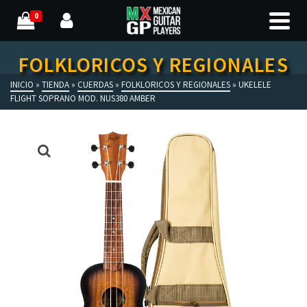
0
FOLKLORICOS Y REGIONALES
INICIO
»
TIENDA
»
CUERDAS
»
FOLKLORICOS Y REGIONALES
»
UKELELE
FLIGHT SOPRANO MOD. NUS380 AMBER