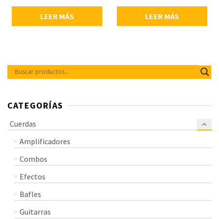
fácil transporte, peso: 15.75 kg,
phantom power y controles de
LEER MÁS
LEER MÁS
nivel.
CATEGORÍAS
Cuerdas
Amplificadores
Combos
Efectos
Bafles
Guitarras